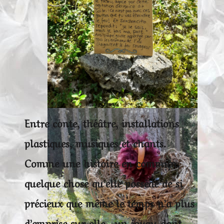
Entre conte, théâtre, installations
plastiques, musiques et chants.
Comme une histoire en commun,
quelque chose qu’elle possède de si
précieux que même le temps n’a plus
d’emprise sur elle , un joyau dont