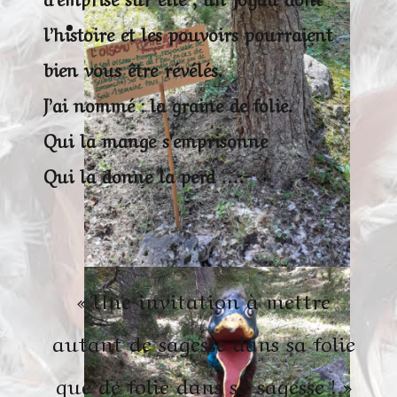
l’histoire et les pouvoirs pourraient
bien vous être révélés.
J’ai nommé : la graine de folie.
Qui la mange s'emprisonne
Qui la donne la perd ….
« Une invitation à mettre
autant de sagesse dans sa folie
que de folie dans sa sagesse ! »