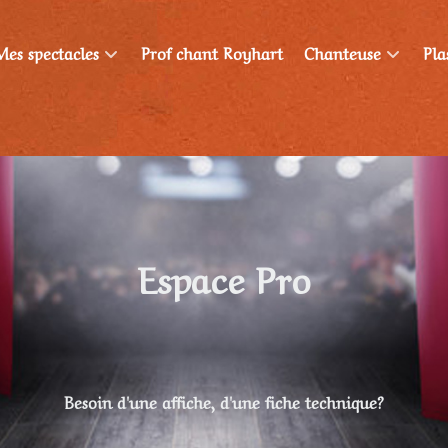
Mes spectacles
Prof chant Royhart
Chanteuse
Pla
Espace Pro
Besoin d'une affiche, d'une fiche technique?