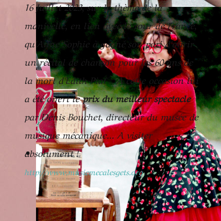
16 Juillet 2023, sur le thème de la
manivelle, en lien avec le tour de France,
qu'Anne Sophie à gagné son pari d'offrir
un récital de chanson pour les 60 ans de
la mort d'Édith Piaf .. A cette occasion lui
a été offert le
prix du meilleur spectacle
par Denis Bouchet, directeur du musée de
musique mécanique... A visiter
absolument !
"
http://www.musicmecalesgets.org