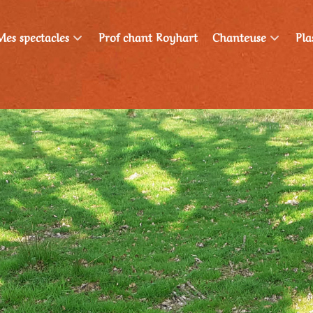
Mes spectacles
Prof chant Royhart
Chanteuse
Pla