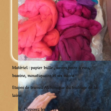
Matériel : papier bulle , savon,poire à eau,
bassine, moustiquaire et ses mains
Etapes de travail Alchimique du feutrage de la
laine:
Disposez les fibres en étirant la laine puis