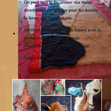
On peut vers la fin utiliser nos mains
directement sur la pièce pour lui donner
la forme que l'on souhaite.
On rince abondamment en faisant si on le
souhaite des ponts thermiques
Chaud/froid pour aider au feutrage.
Laissez sécher 24h à 48h