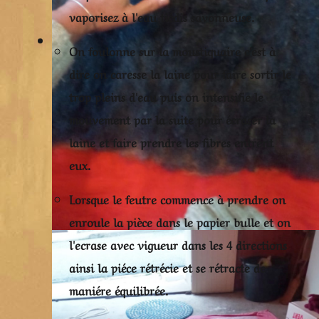
vaporisez à l'eau tiédis savonneuse.
On foulonne sur la moustiquaire c'est à
dire on caresse la laine pour faire sortir le
trop pleins d'eau puis on intensifie le
mouvement par la suite pour écraser la
laine et faire prendre les fibres entrent
eux.
Lorsque le feutre commence à prendre on
enroule la pièce dans le papier bulle et on
l'ecrase avec vigueur dans les 4 directions
ainsi la piéce rétrécie et se rétracte de
maniére équilibrée.