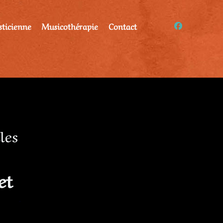
sticienne
Musicothérapie
Contact
les
et