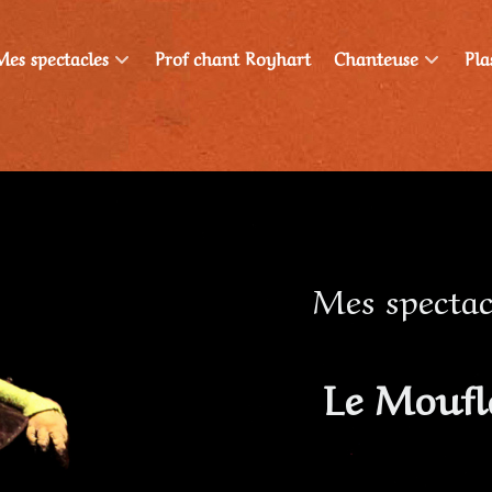
Mes spectacles
Prof chant Royhart
Chanteuse
Pla
Mes spectac
Le Moufl