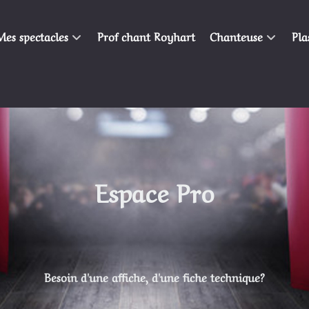
Mes spectacles
Prof chant Royhart
Chanteuse
Pla
Espace Pro
Besoin d'une affiche, d'une fiche technique?