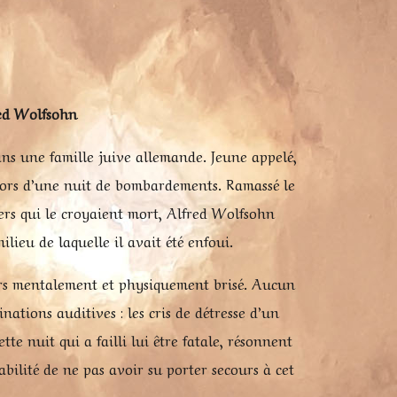
red Wolfsohn
ns une famille juive allemande. Jeune appelé,
sé lors d’une nuit de bombardements. Ramassé le
ers qui le croyaient mort, Alfred Wolfsohn
ilieu de laquelle il avait été enfoui.
jours mentalement et physiquement brisé. Aucun
inations auditives : les cris de détresse d’un
tte nuit qui a failli lui être fatale, résonnent
abilité de ne pas avoir su porter secours à cet