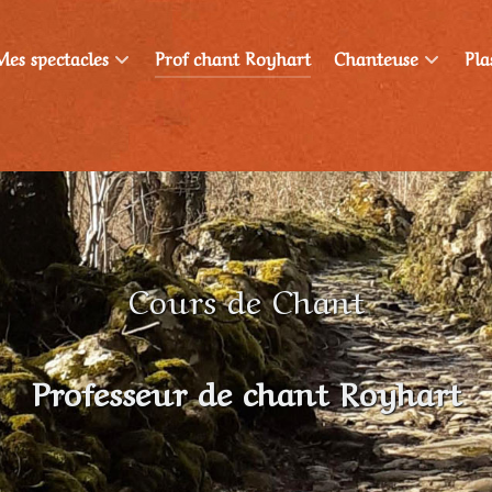
Mes spectacles
Prof chant Royhart
Chanteuse
Pla
Cours de Chant
Professeur de chant Royhart