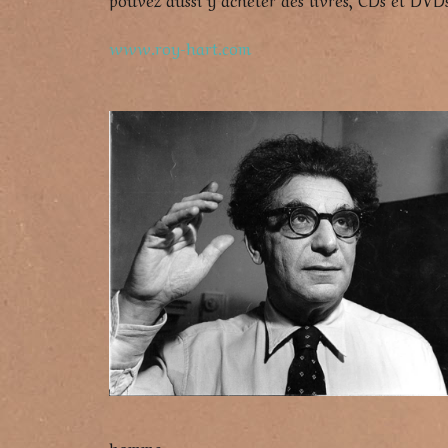
www.roy-hart.com
homme.