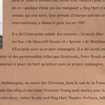
de ce « quelque chose qui lui manquait », Roy Hart n’a
années qui ont suivi. Une période d’intense activité a
internationale a démarré pour lui en 1969.
Il a été l’interprète soliste des oeuvres « Versuch üb
roi fou » de Maxwell-Davies et « Spirale » de Stockhau
d’Euripide avec sa propre compagnie. Il a été invité e
tier et des personnalités telles que Grotowski, Peter Brook 
commencé à jouer en tant qu’acteur avec sa propre compagnie
de Malérargues, au coeur des Cévennes, dans le sud de la Fran
mme Dorothy et son amie Vivienne Young sont mortes avec lui
profondeur, visitez le site web Roy Hart Theatre Archives, hé
.