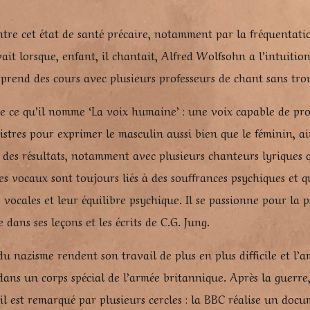
ontre cet état de santé précaire, notamment par la fréquentati
vait lorsque, enfant, il chantait, Alfred Wolfsohn a l’intuitio
l prend des cours avec plusieurs professeurs de chant sans tro
e ce qu’il nomme ‘La voix humaine’ : une voix capable de pro
gistres pour exprimer le masculin aussi bien que le féminin, a
 des résultats, notamment avec plusieurs chanteurs lyriques 
es vocaux sont toujours liés à des souffrances psychiques et q
ocales et leur équilibre psychique. Il se passionne pour la p
dans ses leçons et les écrits de C.G. Jung.
 du nazisme rendent son travail de plus en plus difficile et l
dans un corps spécial de l’armée britannique. Après la guerre,
l est remarqué par plusieurs cercles : la BBC réalise un docum